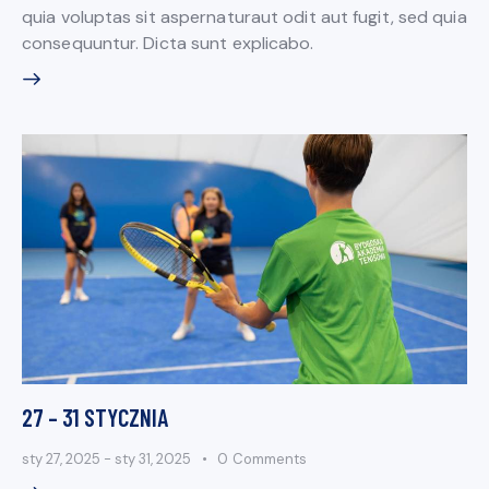
quia voluptas sit aspernaturaut odit aut fugit, sed quia
consequuntur. Dicta sunt explicabo.
27 – 31 STYCZNIA
sty 27, 2025
-
sty 31, 2025
0
Comments